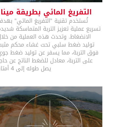
التفريغ المائي بطريقة مينار
تُستخدم تقنية "التفريغ المائي" بهدف
تسريع عملية تعزيز التربة المتماسكة شديدة
الانضغاط. وتحدث هذه العملية من خلال
توليد ضغط سلبي تحت غشاء محكم مثبت
فوق التربة، مما يسفر عن توليد ضغط جوي
على التربة، معادل للضغط الناتج عن حاج
يصل طوله إلى 4 أمتار.