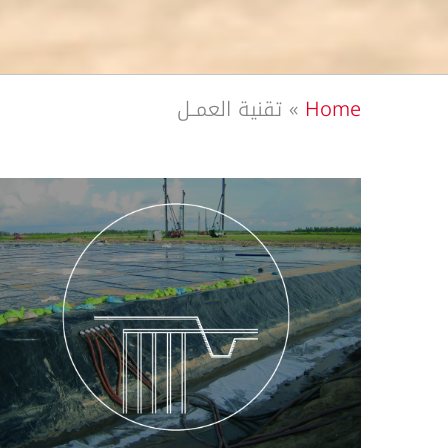
Home
»
تقنية العمــل
التفريغ المائي بطريقة مينار