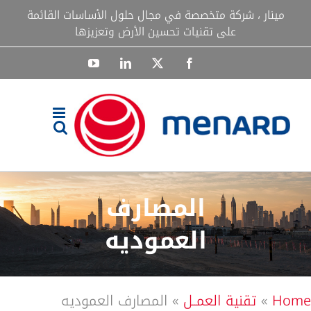
Ski
مينار ، شركة متخصصة في مجال حلول الأساسات القائمة
t
على تقنيات تحسين الأرض وتعزيزها
conten
YouTube
LinkedIn
Facebook
X
المصارف
العموديه
Home
»
تقنية العمــل
»
المصارف العموديه