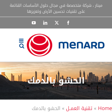
Ski
مينار ، شركة متخصصة في مجال حلول الأساسات القائمة
t
على تقنيات تحسين الأرض وتعزيزها
conten
YouTube
LinkedIn
Facebook
X
الحشو بالدمك
Home
»
تقنية العمــل
»
الحشو بالدمك